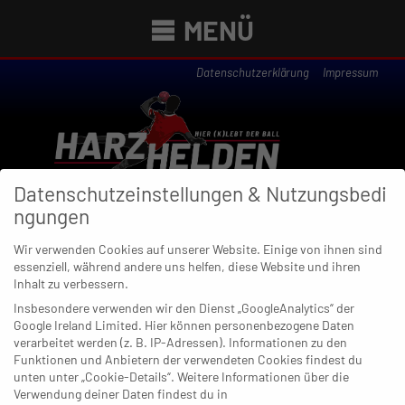
MENÜ
Datenschutzerklärung
Impressum
Datenschutzeinstellungen & Nutzungsbedi
ngungen
Wir verwenden Cookies auf unserer Website. Einige von ihnen sind
essenziell, während andere uns helfen, diese Website und ihren
Newsübersicht
Inhalt zu verbessern.
Insbesondere verwenden wir den Dienst „GoogleAnalytics“ der
Google Ireland Limited. Hier können personenbezogene Daten
verarbeitet werden (z. B. IP-Adressen). Informationen zu den
Funktionen und Anbietern der verwendeten Cookies findest du
11. MAI 2020
unten unter „Cookie-Details“. Weitere Informationen über die
Familienbande: René Lönenbach ist
Verwendung deiner Daten findest du in
wieder zu Hause