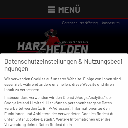
MENÜ
Datenschutzerklärung
Impressum
Datenschutzeinstellungen & Nutzungsbedi
ngungen
Wir verwenden Cookies auf unserer Website. Einige von ihnen sind
essenziell, während andere uns helfen, diese Website und ihren
Newsübersicht
Inhalt zu verbessern.
Insbesondere verwenden wir den Dienst „GoogleAnalytics“ der
Google Ireland Limited. Hier können personenbezogene Daten
verarbeitet werden (z. B. IP-Adressen). Informationen zu den
Funktionen und Anbietern der verwendeten Cookies findest du
28. SEPTEMBER 2020
unten unter „Cookie-Details“. Weitere Informationen über die
Siggi Knapik: Der Mann mit den 1000
Verwendung deiner Daten findest du in
Geschichten