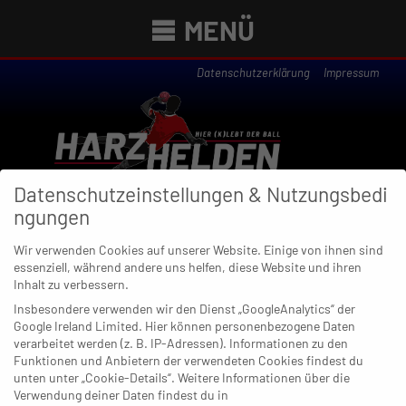
MENÜ
Datenschutzerklärung
Impressum
Datenschutzeinstellungen & Nutzungsbedi
ngungen
Wir verwenden Cookies auf unserer Website. Einige von ihnen sind
essenziell, während andere uns helfen, diese Website und ihren
Newsübersicht
Inhalt zu verbessern.
Insbesondere verwenden wir den Dienst „GoogleAnalytics“ der
Google Ireland Limited. Hier können personenbezogene Daten
verarbeitet werden (z. B. IP-Adressen). Informationen zu den
Funktionen und Anbietern der verwendeten Cookies findest du
08. NOVEMBER 2021
unten unter „Cookie-Details“. Weitere Informationen über die
Nationalspieler: Julian Köster und
Verwendung deiner Daten findest du in
sein Tor für die Ewigkeit