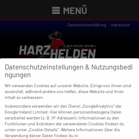
MENÜ
Datenschutzerklärung
Impressum
Datenschutzeinstellungen & Nutzungsbedi
ngungen
Wir verwenden Cookies auf unserer Website. Einige von ihnen sind
essenziell, während andere uns helfen, diese Website und ihren
Newsübersicht
Inhalt zu verbessern.
Insbesondere verwenden wir den Dienst „GoogleAnalytics“ der
Google Ireland Limited. Hier können personenbezogene Daten
verarbeitet werden (z. B. IP-Adressen). Informationen zu den
Funktionen und Anbietern der verwendeten Cookies findest du
21. JANUAR 2021
unten unter „Cookie-Details“. Weitere Informationen über die
Saisonfortsetzung: Nur die Eagles
Verwendung deiner Daten findest du in
wollen unbedingt