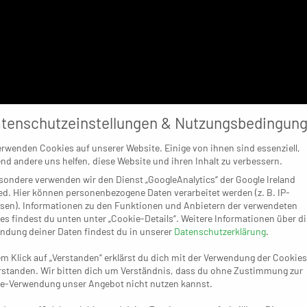
tenschutzeinstellungen & Nutzungsbedingun
erwenden Cookies auf unserer Website. Einige von ihnen sind essenziell,
nd andere uns helfen, diese Website und ihren Inhalt zu verbessern.
sondere verwenden wir den Dienst „GoogleAnalytics“ der Google Ireland
ed. Hier können personenbezogene Daten verarbeitet werden (z. B. IP-
sen). Informationen zu den Funktionen und Anbietern der verwendeten
es findest du unten unter „Cookie-Details“. Weitere Informationen über di
ndung deiner Daten findest du in unserer
Datenschutzerklärung
.
em Klick auf „Verstanden“ erklärst du dich mit der Verwendung der Cookies
rstanden. Wir bitten dich um Verständnis, dass du ohne Zustimmung zur
e-Verwendung unser Angebot nicht nutzen kannst.