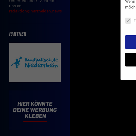
Uhr erreichbar: Schreibt
Wenn 
uns an
möcht
redaktion@harzhelden.news
Daten
E
PARTNER
Insbe
Limit
Adres
Cooki
Verwe
Mit d
einve