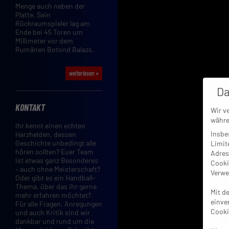
Menge auch neben der
Platte. Sein
Rückraumspieler lag am
Ende bei 45 Toren um
Millimeter vor dem
Rumänen Botond Balazs.
weiterlesen »
Da
KONTAKT
Wir v
währe
Ihr kennt einen echten
Insbe
Harzhelden, dessen
Geschichte unbedingt alle
Limit
hören sollten? Euer Team
Adres
ist etwas ganz Besonderes
Cooki
– auch ohne Meisterschaft?
Verwe
Oder gibt es ein Handball-
Thema, über das ihr gerne
Mit d
mehr erfahren möchtet?
einve
Für alle Fragen, Anregungen
Cooki
und auch Kritik sind wir
dankbar und rund um die