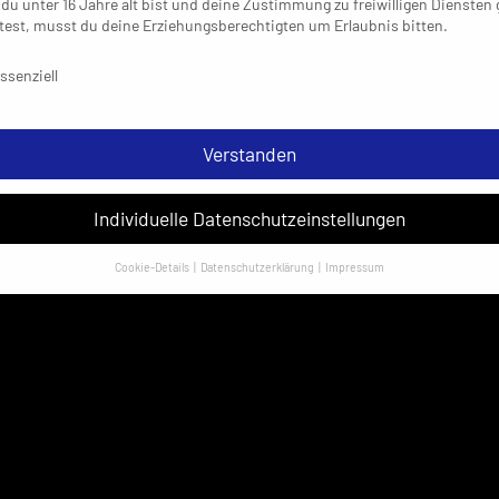
du unter 16 Jahre alt bist und deine Zustimmung zu freiwilligen Diensten
est, musst du deine Erziehungsberechtigten um Erlaubnis bitten.
schutzeinstellungen & Nutzungsbedingungen
ssenziell
Verstanden
Individuelle Datenschutzeinstellungen
Cookie-Details
Datenschutzerklärung
Impressum
Datenschutzeinstellungen
sondere verwenden wir den Dienst „GoogleAnalytics“ der Google Ireland
ed. Hier können personenbezogene Daten verarbeitet werden (z. B. IP-
sen). Informationen zu den Funktionen und Anbietern der verwendeten
es findest du unten unter „Cookie-Details“. Weitere Informationen über di
ndung deiner Daten findest du in unserer
Datenschutzerklärung
.
em Klick auf „Verstanden“ erklärst du dich mit der Verwendung der Cookies
rstanden. Wir bitten dich um Verständnis, dass du ohne Zustimmung zur