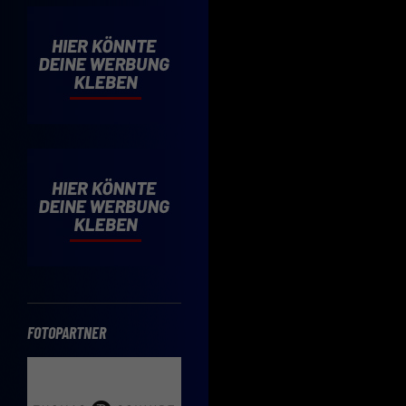
Cooki
Wenn 
möcht
Hier 
Einwi
lasse
Sp
Daten
Esse
Essen
Funkt
FOTOPARTNER