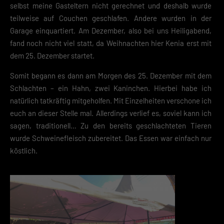
Zurück
selbst meine Gasteltern nicht gerechnet und deshalb wurde
Datenschutzeinstellungen
teilweise auf Couchen geschlafen. Andere wurden in der
Essenziell (2)
Garage einquartiert. Am Dezember, also bei uns Heiligabend,
Essenzielle Cookies ermöglichen grundlegende Funktionen und sind für die
fand noch nicht viel statt, da Weihnachten hier Kenia erst mit
einwandfreie Funktion der Website erforderlich.
dem 25. Dezember startet.
Cookie-Informationen anzeigen
Somit begann es dann am Morgen des 25. Dezember mit dem
Datenschutzerklärung
Impres
Schlachten – ein Hahn, zwei Kaninchen. Hierbei habe ich
natürlich tatkräftig mitgeholfen. Mit Einzelheiten verschone ich
euch an dieser Stelle mal. Allerdings verlief es, soviel kann ich
sagen, traditionell… Zu den bereits geschlachteten Tieren
wurde Schweinefleisch zubereitet. Das Essen war einfach nur
köstlich.