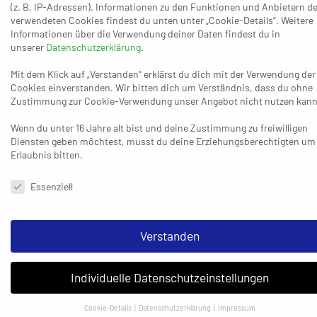
(z. B. IP-Adressen). Informationen zu den Funktionen und Anbietern de
Community-Zentrums und somit auch der Schulen. Ich brauche
verwendeten Cookies findest du unten unter „Cookie-Details“. Weitere
circa 30 Minuten zum Projekt mit dem Fahrrad, welches ich mir
Informationen über die Verwendung deiner Daten findest du in
unserer
zugelegt habe – sobald ich hier angekommen war, da ich so um
Datenschutzerklärung
.
einiges unabhängiger bin für den Weg zur Arbeit. Andernfalls
Mit dem Klick auf „Verstanden“ erklärst du dich mit der Verwendung der
müsste ich auf andere Verkehrsmittel wie Bodabodas
Cookies einverstanden. Wir bitten dich um Verständnis, dass du ohne
(Motorräder), Matatus (kleine Busse) oder Tuktuks
Zustimmung zur Cookie-Verwendung unser Angebot nicht nutzen kann
(Dreiradtaxis) zurückgreifen. Das würde sich in der Summe
Wenn du unter 16 Jahre alt bist und deine Zustimmung zu freiwilligen
nicht rentieren und ich kann mit dem Fahrrad bereits sportlich
Diensten geben möchtest, musst du deine Erziehungsberechtigten um
aktiv sein.
Erlaubnis bitten.
Datenschutzeinstellungen & Nutzungsbedingungen
Nach ein paar ersten Tagen der Eingewöhnung habe ich
Essenziell
schnell gemerkt, wie liebe – und fürsorgevoll die Familie ist.
Bernard und Jane, meine Gasteltern, haben fünf eigene Kinder
Verstanden
und fünf weitere adoptiert. Davon leben allerdings nur noch
zwei Gastschwestern dauerhaft hier. Alle anderen sind bereits
ausgezogen, haben teilweise schon eine eigene Familie
Individuelle Datenschutzeinstellungen
gegründet und Kenia wegen Arbeit/Familie verlassen.
Cookie-Details
Datenschutzerklärung
Impressum
Ebenfalls auf dem Grundstück meiner Gastfamilie lebt der Vater