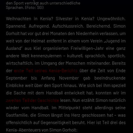
den Sport verträgt auch unterschiedliche
Sprachen. (Foto: SG)
Weihnachten in Kenia? Silvester in Kenia? Ungewöhnlich.
Spannend. Aufregend. Aufschlussreich. Bereichernd. Simon
Gorholt hat vor gut drei Monaten den Niederrhein verlassen, um
weit von der Heimat entfernt in einem vom Verein „Jugend im
Ausland“ aus Kiel organisierten Freiwilligen-Jahr eine ganz
andere Welt kennenzulernen – kulturell, sprachlich, sportlich,
wirtschaftlich, im Umgang der Menschen miteinander. Bereits
der
erste Teil seines Kenia-Berichts
über die Zeit von Ende
September bis Anfang November gab beeindruckende
Einblicke weit über den Sport hinaus. Wie sich bei ihm speziell
die Sache mit dem Handball entwickelt hat, konnten wir im
zweiten Teil der Geschichte
lesen. Nun erzählt Simon natürlich
wieder vom Handball. Im Mittelpunkt steht allerdings seine
Gastfamilie, die Simon längst ins Herz geschlossen hat – was
offensichtlich auf Gegenseitigkeit beruht. Hier ist Teil drei des
Kenia-Abenteuers von Simon Gorholt: