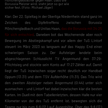
Mönchengladbacher gegen Haan. Dass die
Borussia Meister wird, steht jetzt so gut wie
sicher fest. (Foto: Michael Jäger)
Klar: Der 22. Spieltag in der Oberliga Niederrhein stand ganz im
Zeichen des Gipfeltreffens zwischen Borussia
Mönchengladbach und Unitas Haan,
das die Borussia mit 34:25
für sich entschied
. Daneben bot das Wochenende aber noch
Bewegung im Abstiegskampf und vor allem der TuS Lintorf
steuert im März 2023 so langsam auf das Happy End einer
schwierigen Saison zu. Der Aufsteiger landete beim
abgeschlagenen Schlusslicht TV Angermund den 37:29-
Pflichtsieg und stockte sein Konto auf 17:27 Zähler auf. Damit
liegt der TuS inzwischen sogar recht deutlich vor Handball
Oppum (13:31) und dem TSV Aufderhöhe (11:31). Das Trio wird
den zweiten Absteiger neben Angermund (0:44) unter sich
ausmachen – und Lintorf hat dabei inzwischen klar die besten
Karten. Im Duell mit dem Tabellenletzten, dessen Halle nur vier
Kilometer von der des TuS entfernt ist, bewegten sich die
Teams nur bis zum 6:6 (12.) auf Augenhöhe. Über das 9:6 (17.)