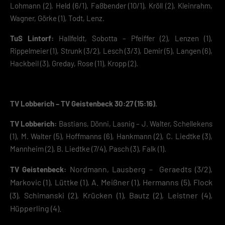
Speichern
Lohmann (2), Held (6/1), Faßbender (10/1), Kröll (2), Kleinrahm,
Wagner, Görke (1), Todt, Lenz.
Zurück
TuS Lintorf:
Hallfeldt, Sobotta – Pfeiffer (2), Lenzen (1),
Datenschutzeinstellungen
Essenziell (2)
Rippelmeier (1), Strunk (3/2), Lesch (3/3), Demir (5), Langen (6),
Hackbeil (3), Greday, Rose (11), Kropp (2).
Essenzielle Cookies ermöglichen grundlegende Funktionen und sind für die
einwandfreie Funktion der Website erforderlich.
Cookie-Informationen anzeigen
Datenschutzerklärung
Impres
TV Lobberich – TV Geistenbeck 30:27 (15:16).
TV Lobberich:
Bastians, Dönni, Lasnig – J. Walter, Schellekens
(1), M. Walter (5), Hoffmanns (6), Hankmann (2), C. Liedtke (3),
Mannheim (2), B. Liedtke (7/4), Pasch (3), Falk (1).
Nordmann, Lausberg – Geraedts (3/2),
TV Geistenbeck:
Markovic (1), Lüttke (1), A. Meißner (1), Hermanns (5), Flock
(3), Schimanski (2), Krücken (1), Bautz (2), Leistner (4),
Hüpperling (4).