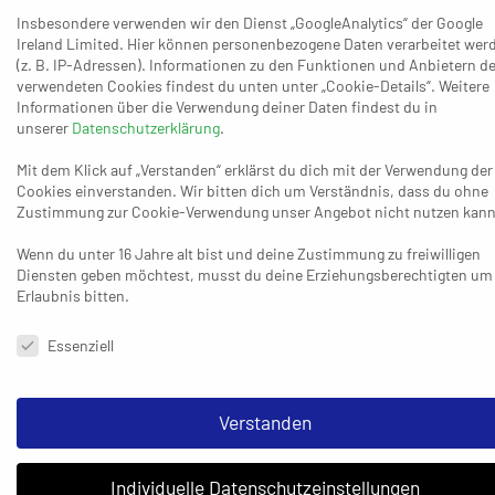
vor allem mit der erneut deutlich reduzierten Personalauswahl
Insbesondere verwenden wir den Dienst „GoogleAnalytics“ der Google
zu tun hatte: „Trotzdem kämpfen wir aufopferungsvoll und
Ireland Limited. Hier können personenbezogene Daten verarbeitet wer
(z. B. IP-Adressen). Informationen zu den Funktionen und Anbietern de
verlieren am Ende denkbar knapp beim Tabellendritten.
verwendeten Cookies findest du unten unter „Cookie-Details“. Weitere
Sicherlich freue ich mich über die Steigerung im Vergleich zu
Informationen über die Verwendung deiner Daten findest du in
den letzten Spielen und die tolle Einstellung meiner Jungs.
unserer
Datenschutzerklärung
.
Aber zur Wahrheit gehört auch, dass heute mehr drin gewesen
Mit dem Klick auf „Verstanden“ erklärst du dich mit der Verwendung der
wäre.“
Cookies einverstanden. Wir bitten dich um Verständnis, dass du ohne
Zustimmung zur Cookie-Verwendung unser Angebot nicht nutzen kann
Keine großen Ambitionen mehr nach oben oder unten haben
der TV Lobberich auf Platz fünf (24:20) und der TV Geistenbeck
Wenn du unter 16 Jahre alt bist und deine Zustimmung zu freiwilligen
Diensten geben möchtest, musst du deine Erziehungsberechtigten um
auf Rang sieben (20:22). Im direkten Duell behielten jetzt die
Erlaubnis bitten.
Lobbericher mit 30:27 die Nase vorn. Dabei sahen die
Datenschutzeinstellungen & Nutzungsbedingungen
Zuschauer eine unterhaltsame Partie mit wechselnden
Essenziell
Führungen. Bis zum 22:19 (42.) für Geistenbeck sah es so aus,
als könnten die Gäste beide Punkte mitnehmen, doch dann
drehten die Hausherren die Begegnung über das 22:22 (47.) zur
Verstanden
28:23-Führung (56.). „Wir verlieren ein interessantes Oberliga-
Spiel in Lobberich, weil wir uns Mitte der zweiten Halbzeit eine
Individuelle Datenschutzeinstellungen