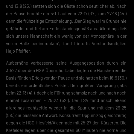
und 13:8 (25.) setzten sich die Gäste schon deutlicher ab. Nach
der Pause brachte ein 5:1-Lauf vom 22:17 (37.) zum 27:18 (44.)
dann die frühzeitige Entscheidung. „Der Sieg war im Grunde nie
gefährdet und fiel am Ende standesgemäß aus. Allerdings ließ
sich unsere Mannschaft ein wenig von der Atmosphäre in der
vollen Halle beeindrucken“, fand Lintorfs Vorstandsmitglied
Hajo Pfeiffer.
Aufderhöhe verbesserte seine Ausgangsposition durch ein
30:27 über den HSV Überruhr. Dabei legten die Hausherren die
Basis für den Erfolg vor der Pause und sie hatten beim 16:9 (30.)
bereits ein ordentliches Polster. Den größten Vorsprung gabs
beim 22:13 (41.), doch die Führung schmolz nach und nach noch
einmal zusammen – 25:23 (52.). Der TSV fand anschließend
allerdings rechtzeitig wieder in die Spur und mit dem 29:25
(58.) die passende Antwort. Konkurrent Oppum zog gleichzeitig
gegen die HSG Hiesfeld/Aldenrade mit 25:27 den Kürzeren. Die
Krefelder lagen über die gesamten 60 Minuten nie vorne und