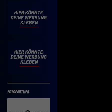
Cooki
Wenn 
möcht
Hier 
Einwi
lasse
Sp
Daten
Esse
Essen
Funkt
FOTOPARTNER