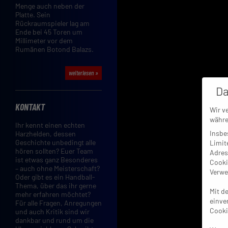
Menge auch neben der
Platte. Sein
Rückraumspieler lag am
Ende bei 45 Toren um
Millimeter vor dem
Rumänen Botond Balazs.
weiterlesen »
Da
KONTAKT
Wir v
währe
Ihr kennt einen echten
Insbe
Harzhelden, dessen
Geschichte unbedingt alle
Limit
hören sollten? Euer Team
Adres
ist etwas ganz Besonderes
Cooki
– auch ohne Meisterschaft?
Verwe
Oder gibt es ein Handball-
Thema, über das ihr gerne
Mit d
mehr erfahren möchtet?
einve
Für alle Fragen, Anregungen
Cooki
und auch Kritik sind wir
dankbar und rund um die