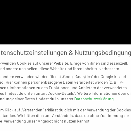
tenschutzeinstellungen & Nutzungsbedingun
erwenden Cookies auf unserer Website. Einige von ihnen sind essenziell,
nd andere uns helfen, diese Website und ihren Inhalt zu verbessern.
sondere verwenden wir den Dienst „GoogleAnalytics“ der Google Ireland
ed. Hier können personenbezogene Daten verarbeitet werden (z. B. IP-
sen). Informationen zu den Funktionen und Anbietern der verwendeten
es findest du unten unter „Cookie-Details“. Weitere Informationen über di
ndung deiner Daten findest du in unserer
Datenschutzerklärung
.
em Klick auf „Verstanden“ erklärst du dich mit der Verwendung der Cookies
rstanden. Wir bitten dich um Verständnis, dass du ohne Zustimmung zur
e-Verwendung unser Angebot nicht nutzen kannst.