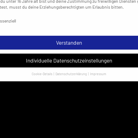
du unter 16 Jahre alt bist und deine Zustimmung zu freiwilligen Diensten
est, musst du deine Erziehungsberechtigten um Erlaubnis bitten.
schutzeinstellungen & Nutzungsbedingungen
ssenziell
Verstanden
Individuelle Datenschutzeinstellungen
Cookie-Details
Datenschutzerklärung
Impressum
Datenschutzeinstellungen
sondere verwenden wir den Dienst „GoogleAnalytics“ der Google Ireland
ed. Hier können personenbezogene Daten verarbeitet werden (z. B. IP-
sen). Informationen zu den Funktionen und Anbietern der verwendeten
es findest du unten unter „Cookie-Details“. Weitere Informationen über di
ndung deiner Daten findest du in unserer
Datenschutzerklärung
.
em Klick auf „Verstanden“ erklärst du dich mit der Verwendung der Cookies
rstanden. Wir bitten dich um Verständnis, dass du ohne Zustimmung zur