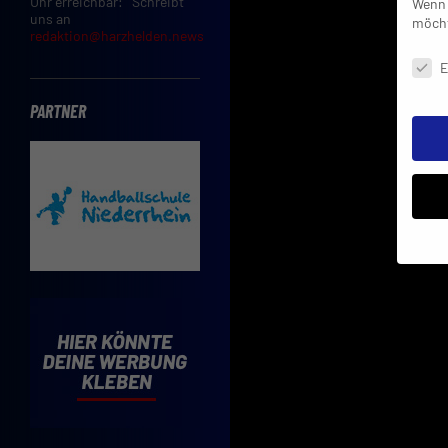
Uhr erreichbar: Schreibt
Wenn 
uns an
möcht
redaktion@harzhelden.news
Daten
E
PARTNER
Insbe
Limit
Adres
Cooki
Verwe
Mit d
einve