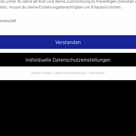
du unter 16 Jahre alt bist und deine Zustimmung zu freiwilligen Diensten
est, musst du deine Erziehungsberechtigten um Erlaubnis bitten.
schutzeinstellungen & Nutzungsbedingungen
ssenziell
Verstanden
Individuelle Datenschutzeinstellungen
Cookie-Details
Datenschutzerklärung
Impressum
Datenschutzeinstellungen
sondere verwenden wir den Dienst „GoogleAnalytics“ der Google Ireland
ed. Hier können personenbezogene Daten verarbeitet werden (z. B. IP-
sen). Informationen zu den Funktionen und Anbietern der verwendeten
es findest du unten unter „Cookie-Details“. Weitere Informationen über di
ndung deiner Daten findest du in unserer
Datenschutzerklärung
.
em Klick auf „Verstanden“ erklärst du dich mit der Verwendung der Cookies
rstanden. Wir bitten dich um Verständnis, dass du ohne Zustimmung zur