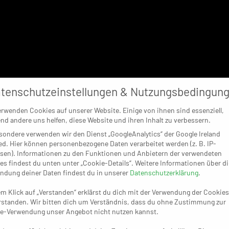
tenschutzeinstellungen & Nutzungsbedingun
erwenden Cookies auf unserer Website. Einige von ihnen sind essenziell,
nd andere uns helfen, diese Website und ihren Inhalt zu verbessern.
sondere verwenden wir den Dienst „GoogleAnalytics“ der Google Ireland
ed. Hier können personenbezogene Daten verarbeitet werden (z. B. IP-
sen). Informationen zu den Funktionen und Anbietern der verwendeten
es findest du unten unter „Cookie-Details“. Weitere Informationen über di
ndung deiner Daten findest du in unserer
Datenschutzerklärung
.
em Klick auf „Verstanden“ erklärst du dich mit der Verwendung der Cookies
rstanden. Wir bitten dich um Verständnis, dass du ohne Zustimmung zur
e-Verwendung unser Angebot nicht nutzen kannst.