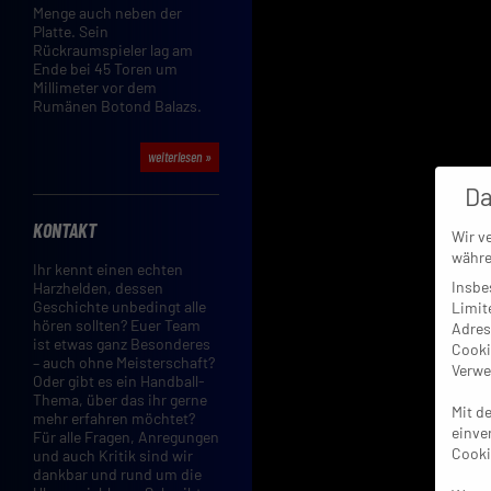
Menge auch neben der
Platte. Sein
Rückraumspieler lag am
Ende bei 45 Toren um
Millimeter vor dem
Rumänen Botond Balazs.
weiterlesen »
Da
KONTAKT
Wir v
währe
Ihr kennt einen echten
Insbe
Harzhelden, dessen
Geschichte unbedingt alle
Limit
hören sollten? Euer Team
Adres
ist etwas ganz Besonderes
Cooki
– auch ohne Meisterschaft?
Verwe
Oder gibt es ein Handball-
Thema, über das ihr gerne
Mit d
mehr erfahren möchtet?
einve
Für alle Fragen, Anregungen
Cooki
und auch Kritik sind wir
dankbar und rund um die