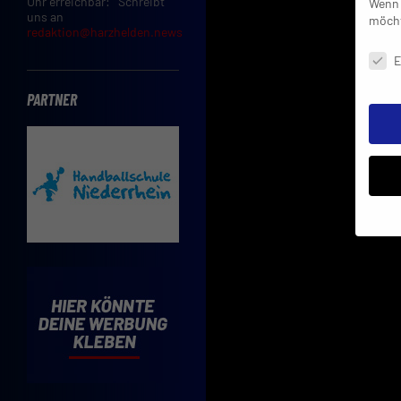
Uhr erreichbar: Schreibt
Wenn 
uns an
möcht
redaktion@harzhelden.news
Daten
E
PARTNER
Insbe
Limit
Adres
Cooki
Verwe
Mit d
einve