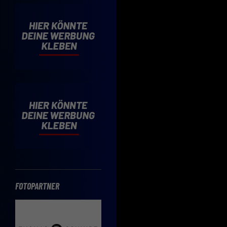
Cooki
Wenn 
möcht
Hier 
Einwi
lasse
Sp
Daten
Esse
Essen
Funkt
FOTOPARTNER