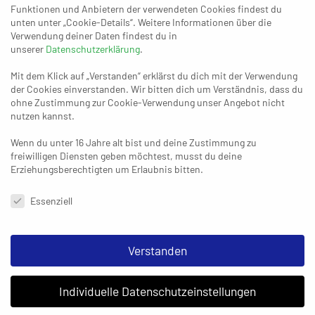
Funktionen und Anbietern der verwendeten Cookies findest du
unten unter „Cookie-Details“. Weitere Informationen über die
Verwendung deiner Daten findest du in
unserer
Datenschutzerklärung
.
25. JUNI 2021
Gefragt, gejagt: Essen, Rheinhausen
Mit dem Klick auf „Verstanden“ erklärst du dich mit der Verwendung
oder doch Ratingen?
der Cookies einverstanden. Wir bitten dich um Verständnis, dass du
ohne Zustimmung zur Cookie-Verwendung unser Angebot nicht
nutzen kannst.
Wenn du unter 16 Jahre alt bist und deine Zustimmung zu
freiwilligen Diensten geben möchtest, musst du deine
Erziehungsberechtigten um Erlaubnis bitten.
Datenschutzeinstellungen & Nutzungsbedingungen
Essenziell
STARTSEITE
DATENSCHUTZERKLÄRUNG
IMPRESSUM
Verstanden
Individuelle Datenschutzeinstellungen