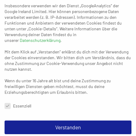
Insbesondere verwenden wir den Dienst „GoogleAnalytics“ der
Google Ireland Limited. Hier können personenbezogene Daten
verarbeitet werden (z. B. IP-Adressen). Informationen zu den
Funktionen und Anbietern der verwendeten Cookies findest du
04. JUNI 2022
unten unter „Cookie-Details“. Weitere Informationen über die
Gerettet! Dormagen feiert den
Verwendung deiner Daten findest du in
Klassenerhalt
unserer
Datenschutzerklärung
.
Mit dem Klick auf „Verstanden“ erklärst du dich mit der Verwendung
der Cookies einverstanden. Wir bitten dich um Verständnis, dass du
14. MAI 2022
ohne Zustimmung zur Cookie-Verwendung unser Angebot nicht
Dormagen noch glücklicher als
nutzen kannst.
Gummersbach und Essen
Wenn du unter 16 Jahre alt bist und deine Zustimmung zu
freiwilligen Diensten geben möchtest, musst du deine
Erziehungsberechtigten um Erlaubnis bitten.
Datenschutzeinstellungen & Nutzungsbedingungen
Essenziell
Verstanden