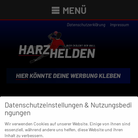
MENÜ
Datenschutzerklärung
Impressum
Newsübersicht
Datenschutzeinstellungen & Nutzungsbedi
ngungen
21. MAI 2023
Wir verwenden Cookies auf unserer Website. Einige von ihnen sind
essenziell, während andere uns helfen, diese Website und ihren
Röhrigs Revanche und Essener
Serientäter
Inhalt zu verbessern.