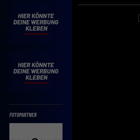
Cooki
Wenn 
möcht
Hier 
Einwi
lasse
Sp
Daten
Esse
Essen
Funkt
FOTOPARTNER