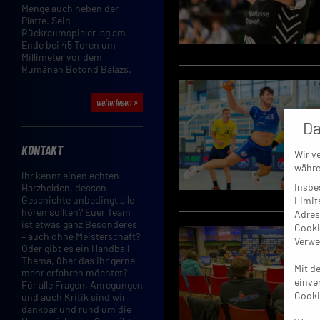
Menge auch neben der
Platte. Sein
Rückraumspieler lag am
Ende bei 45 Toren um
Millimeter vor dem
Rumänen Botond Balazs.
weiterlesen »
Da
KONTAKT
Wir v
währe
Ihr kennt einen echten
Insbe
Harzhelden, dessen
Geschichte unbedingt alle
Limit
hören sollten? Euer Team
Adres
ist etwas ganz Besonderes
Cooki
– auch ohne Meisterschaft?
Verwe
Oder gibt es ein Handball-
Thema, über das ihr gerne
Mit d
mehr erfahren möchtet?
einve
Für alle Fragen, Anregungen
Cooki
und auch Kritik sind wir
dankbar und rund um die