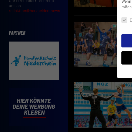
Uhr erreichbar: Schreibt
Wenn 
uns an
möcht
redaktion@harzhelden.news
Daten
E
PARTNER
Insbe
Limit
Adres
Cooki
Verwe
Mit d
einve