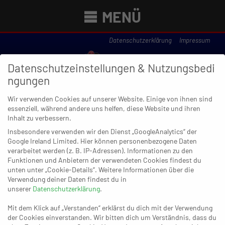
MENÜ
Datenschutzerklärung
Impressum
Datenschutzeinstellungen & Nutzungsbedi
ngungen
Wir verwenden Cookies auf unserer Website. Einige von ihnen sind
essenziell, während andere uns helfen, diese Website und ihren
Inhalt zu verbessern.
Insbesondere verwenden wir den Dienst „GoogleAnalytics“ der
Google Ireland Limited. Hier können personenbezogene Daten
verarbeitet werden (z. B. IP-Adressen). Informationen zu den
Newsübersicht
Funktionen und Anbietern der verwendeten Cookies findest du
unten unter „Cookie-Details“. Weitere Informationen über die
Verwendung deiner Daten findest du in
unserer
Datenschutzerklärung
.
26. FEBRUAR 2023
Mit dem Klick auf „Verstanden“ erklärst du dich mit der Verwendung
Dormagen stoppt Talfahrt und atmet
der Cookies einverstanden. Wir bitten dich um Verständnis, dass du
auf