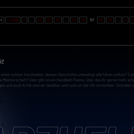
64
« Erste
«
...
10
20
30
...
55
56
57
58
59
...
»
L
kt
t einen echten Harzhelden, dessen Geschichte unbedingt alle hören sollten? Eu
e Meisterschaft? Oder gibt es ein Handball-Thema, über das ihr gerne mehr erf
en und auch Kritik sind wir dankbar und rund um die Uhr erreichbar: Schreibt 