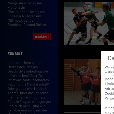
Menge auch neben der
Platte. Sein
Rückraumspieler lag am
Ende bei 45 Toren um
Millimeter vor dem
Rumänen Botond Balazs.
weiterlesen »
KONTAKT
Da
Ihr kennt einen echten
Harzhelden, dessen
Wir v
Geschichte unbedingt alle
währe
hören sollten? Euer Team
Insbe
ist etwas ganz Besonderes
Limit
– auch ohne Meisterschaft?
Adres
Oder gibt es ein Handball-
Thema, über das ihr gerne
Cooki
mehr erfahren möchtet?
Verwe
Für alle Fragen, Anregungen
und auch Kritik sind wir
Mit d
dankbar und rund um die
einve