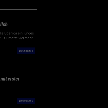
lich
die Oberliga ein junges
ius Timofte viel mehr
weiterlesen »
mit erster
weiterlesen »