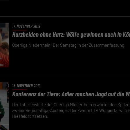
em Klick auf „Verstanden“ erklärst du dich mit der Verwendung der Cookies
rstanden. Wir bitten dich um Verständnis, dass du ohne Zustimmung zur
e-Verwendung unser Angebot nicht nutzen kannst.
du unter 16 Jahre alt bist und deine Zustimmung zu freiwilligen Diensten
17. NOVEMBER 2019
est, musst du deine Erziehungsberechtigten um Erlaubnis bitten.
Harzhelden ohne Harz: Wölfe gewinnen auch in Kö
finden Sie eine Übersicht über alle verwendeten Cookies. Sie können Ihre
lligung zu ganzen Kategorien geben oder sich weitere Informationen anze
Oberliga Niederrhein: Der Samstag in der Zusammenfassung.
n und so nur bestimmte Cookies auswählen.
eichern
schutzeinstellungen
nziell (2)
15. NOVEMBER 2019
zielle Cookies ermöglichen grundlegende Funktionen und sind für die einwandfreie
ion der Website erforderlich.
Konferenz der Tiere: Adler machen Jagd auf die W
Cookie-Informationen anzeigen
Der Tabellenvierte der Oberliga Niederrhein erwartet den Spitze
Datenschutzerklärung
Im
zweier Regionalliga-Absteiger. Der Zweite LTV Wuppertal will se
Hiesfeld fortsetzen.