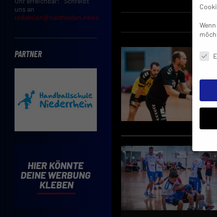
Uhr erreichbar: Schreibt
Cooki
uns an
redaktion@harzhelden.news
Wenn 
möcht
Daten
PARTNER
E
Insbe
Limit
Adres
Cooki
Verwe