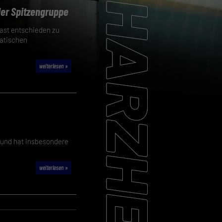
der Spitzengruppe
 fast entschieden zu
matischen
weiterlesen »
6 und hat insbesondere
weiterlesen »