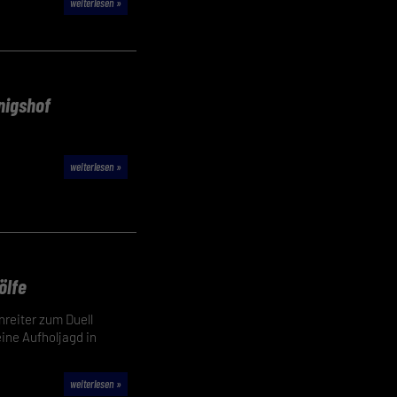
weiterlesen »
 geben
nigshof
igen
weiterlesen »
Zurück
ölfe
nreiter zum Duell
pressum
ine Aufholjagd in
weiterlesen »