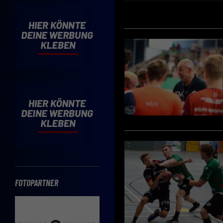
Mit d
einve
Cooki
Wenn 
möcht
Hier 
Einwi
lasse
Sp
Daten
Esse
Essen
Funkt
FOTOPARTNER