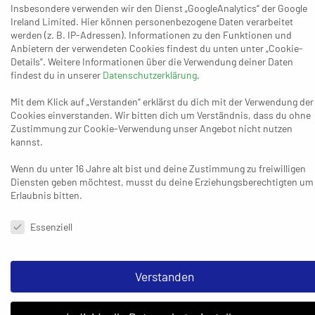
Insbesondere verwenden wir den Dienst „GoogleAnalytics“ der Google
Ireland Limited. Hier können personenbezogene Daten verarbeitet
werden (z. B. IP-Adressen). Informationen zu den Funktionen und
Anbietern der verwendeten Cookies findest du unten unter „Cookie-
Details“. Weitere Informationen über die Verwendung deiner Daten
findest du in unserer
Datenschutzerklärung
.
Mit dem Klick auf „Verstanden“ erklärst du dich mit der Verwendung der
Cookies einverstanden. Wir bitten dich um Verständnis, dass du ohne
Zustimmung zur Cookie-Verwendung unser Angebot nicht nutzen
09. DEZEMBER 2024
kannst.
Die Unitas: Verbessert – aber wieder
ohne Punkte
Wenn du unter 16 Jahre alt bist und deine Zustimmung zu freiwilligen
Diensten geben möchtest, musst du deine Erziehungsberechtigten um
Erlaubnis bitten.
Datenschutzeinstellungen & Nutzungsbedingungen
19. JANUAR 2025
Essenziell
Aufstand im Keller: Warum die
Gefahrenzone größer wird
Verstanden
13. JANUAR 2025