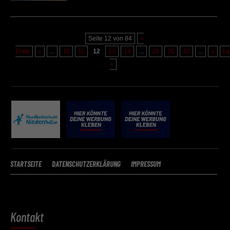
Speichern
Seite 12 von 84
«
Zurück
Erste
«
...
10
11
12
13
14
...
20
30
40
...
»
Le
Datenschutzeinstellungen
Essenziell (2)
»
Essenzielle Cookies ermöglichen grundlegende Funktionen und sind für die
einwandfreie Funktion der Website erforderlich.
Cookie-Informationen anzeigen
Datenschutzerklärung
Impressu
STARTSEITE
DATENSCHUTZERKLÄRUNG
IMPRESSUM
Kontakt