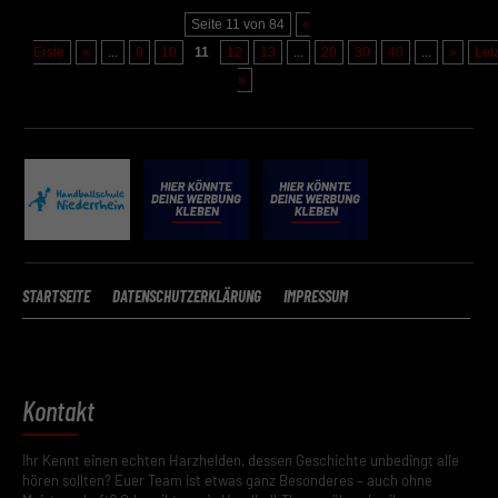
Seite 11 von 84
«
Zurück
Erste
«
...
9
10
11
12
13
...
20
30
40
...
»
Let
Datenschutzeinstellungen
Essenziell (2)
»
Essenzielle Cookies ermöglichen grundlegende Funktionen und sind für die
einwandfreie Funktion der Website erforderlich.
Cookie-Informationen anzeigen
Datenschutzerklärung
Impressum
STARTSEITE
DATENSCHUTZERKLÄRUNG
IMPRESSUM
Kontakt
Ihr Kennt einen echten Harzhelden, dessen Geschichte unbedingt alle
hören sollten? Euer Team ist etwas ganz Besonderes – auch ohne