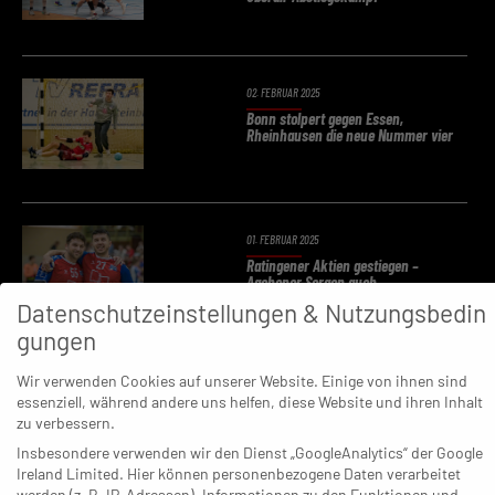
02. FEBRUAR 2025
Bonn stolpert gegen Essen,
Rheinhausen die neue Nummer vier
01. FEBRUAR 2025
Ratingener Aktien gestiegen –
Aachener Sorgen auch
Datenschutzeinstellungen & Nutzungsbedin
gungen
Wir verwenden Cookies auf unserer Website. Einige von ihnen sind
30. JANUAR 2025
essenziell, während andere uns helfen, diese Website und ihren Inhalt
Wer nur Spektakel kennt – und kein
bisschen Langeweile
zu verbessern.
Insbesondere verwenden wir den Dienst „GoogleAnalytics“ der Google
Ireland Limited. Hier können personenbezogene Daten verarbeitet
werden (z. B. IP-Adressen). Informationen zu den Funktionen und