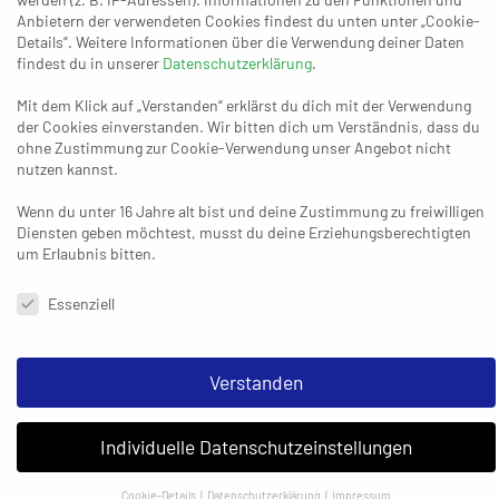
Anbietern der verwendeten Cookies findest du unten unter „Cookie-
Details“. Weitere Informationen über die Verwendung deiner Daten
findest du in unserer
Datenschutzerklärung
.
Mit dem Klick auf „Verstanden“ erklärst du dich mit der Verwendung
der Cookies einverstanden. Wir bitten dich um Verständnis, dass du
ohne Zustimmung zur Cookie-Verwendung unser Angebot nicht
nutzen kannst.
25. JANUAR 2025
Glückliches Dormagen gewinnt
Wenn du unter 16 Jahre alt bist und deine Zustimmung zu freiwilligen
Freitagskrimi
Diensten geben möchtest, musst du deine Erziehungsberechtigten
um Erlaubnis bitten.
Datenschutzeinstellungen & Nutzungsbedingungen
Essenziell
14. FEBRUAR 2025
Das heimliche Spitzenspiel:
Ratingen gegen Essen
Verstanden
Individuelle Datenschutzeinstellungen
06. FEBRUAR 2025
Der Gipfel in Ratingen und der
Überall-Abstiegskampf
Cookie-Details
Datenschutzerklärung
Impressum