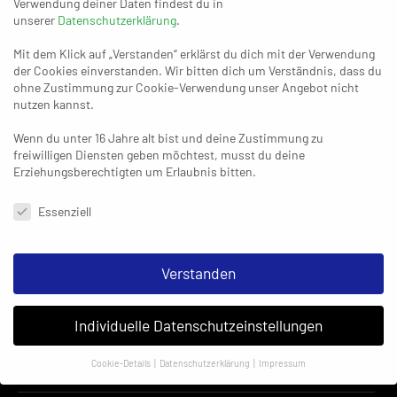
Verwendung deiner Daten findest du in
SG Ratingen schon im Viertelfinale
unserer
Datenschutzerklärung
.
Mit dem Klick auf „Verstanden“ erklärst du dich mit der Verwendung
der Cookies einverstanden. Wir bitten dich um Verständnis, dass du
02. SEPTEMBER 2019
ohne Zustimmung zur Cookie-Verwendung unser Angebot nicht
„Dass Marius Anger noch für uns
nutzen kannst.
spielt, spricht für sich.“
Wenn du unter 16 Jahre alt bist und deine Zustimmung zu
freiwilligen Diensten geben möchtest, musst du deine
Erziehungsberechtigten um Erlaubnis bitten.
Datenschutzeinstellungen & Nutzungsbedingungen
17. AUGUST 2019
Essenziell
Trotz Niederlage: Aachen feiert
Karneval
Verstanden
Individuelle Datenschutzeinstellungen
Cookie-Details
Datenschutzerklärung
Impressum
Datenschutzeinstellungen