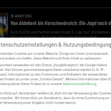
29. AUGUST 2024
Von Aldekerk bis Korschenbroich: Die Jagd nach 
Auch TuS 82 und Panther wollen in der 3. Liga "nur" drinbleiben
Platz sechs klasse, die Eagles alleine die Meisterschaft.
tenschutzeinstellungen & Nutzungsbedingun
erwenden Cookies auf unserer Website. Einige von ihnen sind essenziell,
nd andere uns helfen, diese Website und ihren Inhalt zu verbessern.
sondere verwenden wir den Dienst „GoogleAnalytics“ der Google Ireland
16. MAI 2024
ed. Hier können personenbezogene Daten verarbeitet werden (z. B. IP-
Was wird aus Aldekerk? Was wird aus Ratingen?
sen). Informationen zu den Funktionen und Anbietern der verwendeten
es findest du unten unter „Cookie-Details“. Weitere Informationen über di
Der TVA steht in der 3. Liga noch über dem Strich und will die 
ndung deiner Daten findest du in unserer
Datenschutzerklärung
.
Ferndorf genießen. Interaktiv braucht für den Klassenerhalt ei
em Klick auf „Verstanden“ erklärst du dich mit der Verwendung der Cookies
rstanden. Wir bitten dich um Verständnis, dass du ohne Zustimmung zur
e-Verwendung unser Angebot nicht nutzen kannst.