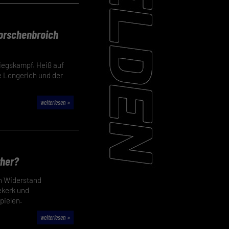
Korschenbroich
tiegskampf. Heiß auf
te Longerich und der
weiterlesen »
ther?
en Widerstand
ekerk und
pielen.
weiterlesen »