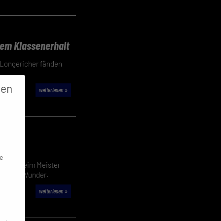
dem Klassenerhalt
. Longericher fänden
gen
weiterlesen »
e
Aufgabe beim Meister
n echtes Wunder.
weiterlesen »