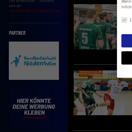
Uhr erreichbar: Schreibt
Wenn 
uns an
möcht
redaktion@harzhelden.news
Daten
E
PARTNER
Insbe
Limit
Adres
Cooki
Verwe
Mit d
einve