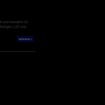
 geben
A und Interaktiv ist
igen
 festigen, LSC und
Zurück
weiterlesen »
pressum