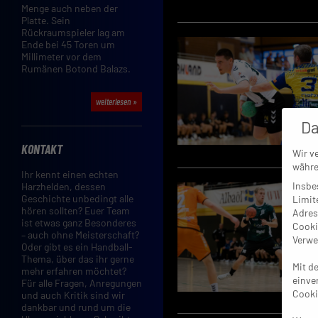
Menge auch neben der
Platte. Sein
Rückraumspieler lag am
Ende bei 45 Toren um
Millimeter vor dem
Rumänen Botond Balazs.
weiterlesen »
Da
KONTAKT
Wir v
währe
Ihr kennt einen echten
Insbe
Harzhelden, dessen
Geschichte unbedingt alle
Limit
hören sollten? Euer Team
Adres
ist etwas ganz Besonderes
Cooki
– auch ohne Meisterschaft?
Verwe
Oder gibt es ein Handball-
Thema, über das ihr gerne
Mit d
mehr erfahren möchtet?
einve
Für alle Fragen, Anregungen
Cooki
und auch Kritik sind wir
dankbar und rund um die