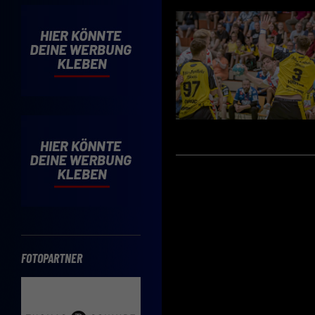
Cooki
Wenn 
möcht
Hier 
Einwi
lasse
Sp
Daten
Esse
Essen
Funkt
FOTOPARTNER