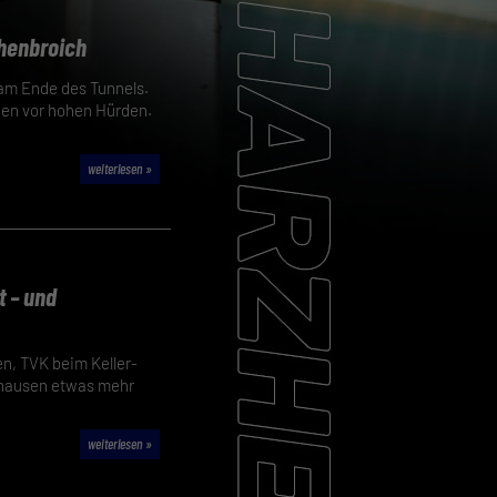
chenbroich
 am Ende des Tunnels.
hen vor hohen Hürden.
weiterlesen »
t – und
en, TVK beim Keller-
shausen etwas mehr
weiterlesen »