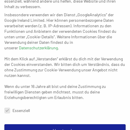
essenziell, während andere uns helfen, diese Website und ihren
14. FEBRUAR 2020
Inhalt zu verbessern.
Vier-Punkte-Finale: Siebengebirge
gegen Remscheid
Insbesondere verwenden wir den Dienst „GoogleAnalytics“ der
Google Ireland Limited. Hier können personenbezogene Daten
verarbeitet werden (z. B. IP-Adressen). Informationen zu den
Funktionen und Anbietern der verwendeten Cookies findest du
unten unter „Cookie-Details“. Weitere Informationen über die
07. FEBRUAR 2020
Verwendung deiner Daten findest du in
Serientäter: Was für Aachen und
unserer
Datenschutzerklärung
.
Siebengebirge spricht
Mit dem Klick auf „Verstanden“ erklärst du dich mit der Verwendung
der Cookies einverstanden. Wir bitten dich um Verständnis, dass du
ohne Zustimmung zur Cookie-Verwendung unser Angebot nicht
nutzen kannst.
30. JANUAR 2020
Frischzellenkur: Remscheid glaubt
an die Rettung
Wenn du unter 16 Jahre alt bist und deine Zustimmung zu
freiwilligen Diensten geben möchtest, musst du deine
Erziehungsberechtigten um Erlaubnis bitten.
Datenschutzeinstellungen & Nutzungsbedingungen
Essenziell
24. JANUAR 2020
Der Abstiegskampf: Ein Drama mit
vier Hauptdarstellern