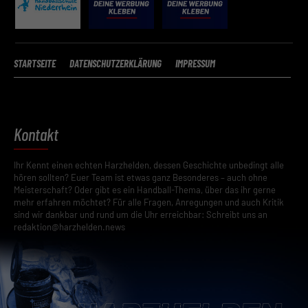
Hier finden Sie eine Übersicht über alle verwendeten Cookies. Sie
können Ihre Einwilligung zu ganzen Kategorien geben oder sich
weitere Informationen anzeigen lassen und so nur bestimmte
Cookies auswählen.
STARTSEITE
DATENSCHUTZERKLÄRUNG
IMPRESSUM
Speichern
Zurück
Datenschutzeinstellungen
Kontakt
Essenziell (2)
Essenzielle Cookies ermöglichen grundlegende Funktionen und sind für die
Ihr Kennt einen echten Harzhelden, dessen Geschichte unbedingt alle
einwandfreie Funktion der Website erforderlich.
hören sollten? Euer Team ist etwas ganz Besonderes – auch ohne
Meisterschaft? Oder gibt es ein Handball-Thema, über das ihr gerne
Cookie-Informationen anzeigen
mehr erfahren möchtet? Für alle Fragen, Anregungen und auch Kritik
Datenschutzerklärung
Impressum
sind wir dankbar und rund um die Uhr erreichbar: Schreibt uns an
redaktion@harzhelden.news