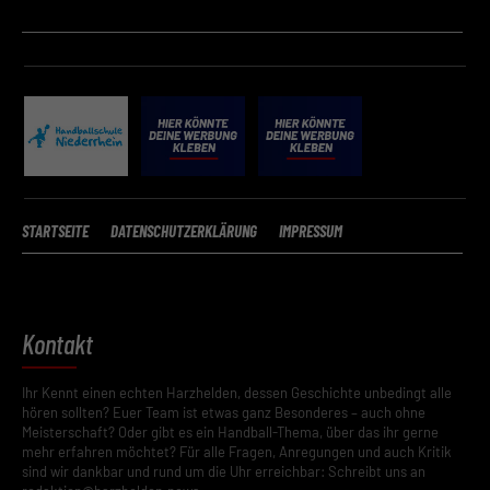
Google Ireland Limited. Hier können personenbezogene Daten
verarbeitet werden (z. B. IP-Adressen). Informationen zu den
Funktionen und Anbietern der verwendeten Cookies findest du
unten unter „Cookie-Details“. Weitere Informationen über die
Verwendung deiner Daten findest du in
unserer
Datenschutzerklärung
.
Mit dem Klick auf „Verstanden“ erklärst du dich mit der Verwendung
der Cookies einverstanden. Wir bitten dich um Verständnis, dass du
ohne Zustimmung zur Cookie-Verwendung unser Angebot nicht
nutzen kannst.
STARTSEITE
DATENSCHUTZERKLÄRUNG
IMPRESSUM
Wenn du unter 16 Jahre alt bist und deine Zustimmung zu
freiwilligen Diensten geben möchtest, musst du deine
Erziehungsberechtigten um Erlaubnis bitten.
Hier finden Sie eine Übersicht über alle verwendeten Cookies. Sie
Kontakt
können Ihre Einwilligung zu ganzen Kategorien geben oder sich
weitere Informationen anzeigen lassen und so nur bestimmte
Cookies auswählen.
Ihr Kennt einen echten Harzhelden, dessen Geschichte unbedingt alle
hören sollten? Euer Team ist etwas ganz Besonderes – auch ohne
Meisterschaft? Oder gibt es ein Handball-Thema, über das ihr gerne
Speichern
mehr erfahren möchtet? Für alle Fragen, Anregungen und auch Kritik
sind wir dankbar und rund um die Uhr erreichbar: Schreibt uns an
Zurück